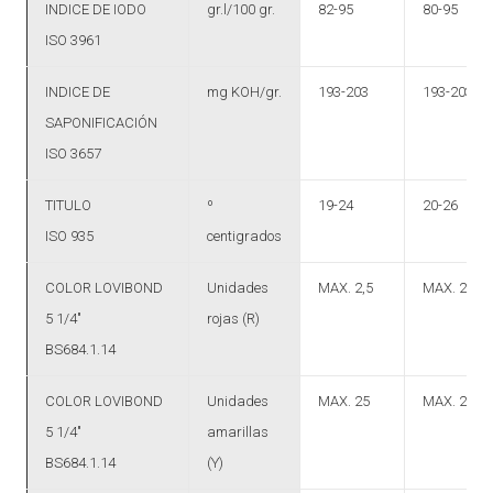
INDICE DE IODO
gr.l/100 gr.
82-95
80-95
ISO 3961
INDICE DE
mg KOH/gr.
193-203
193-203
SAPONIFICACIÓN
ISO 3657
TITULO
º
19-24
20-26
ISO 935
centigrados
COLOR LOVIBOND
Unidades
MAX. 2,5
MAX. 2,5
5 1/4″
rojas (R)
BS684.1.14
COLOR LOVIBOND
Unidades
MAX. 25
MAX. 25
5 1/4″
amarillas
BS684.1.14
(Y)