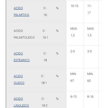
10-15
11-
4-6
ACIDO
C-
%
17
PALMITICO
16
MAX.
MAX.
2-8
ACIDO
C-
%
1,5
1,5
PALMITOLEICO
16:1
2-5
2-5
MAX
ACIDO
C-
%
2
ESTEARICO
18
MIN.
MIN.
65-
ACIDO
C-
%
67
65
80
OLEICO
18:1
6-15
6-16
4-1
ACIDO
C-
%
LINOLEICO
18:2