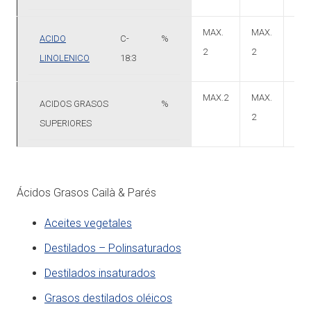
MAX.
MAX.
1-3
ACIDO
C-
%
2
2
LINOLENICO
18:3
MAX.2
MAX.
MAX
ACIDOS GRASOS
%
2
2
SUPERIORES
Ácidos Grasos Cailà & Parés
Aceites vegetales
Destilados – Polinsaturados
Destilados insaturados
Grasos destilados oléicos