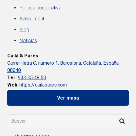
Política corporativa
Aviso Legal
Blog
Noticias
Cailà & Parés
Carrer lletra C, numero 1
,
Barcelona
,
Cataluña
,
España
,
08040
Tel.
:
933 35 48 50
Web
:
https://cailapares.com
Ver mapa