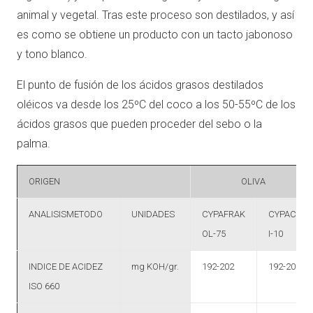
animal y vegetal. Tras este proceso son destilados, y así
es como se obtiene un producto con un tacto jabonoso
y tono blanco.
El punto de fusión de los ácidos grasos destilados
oléicos va desde los 25ºC del coco a los 50-55ºC de los
ácidos grasos que pueden proceder del sebo o la
palma.
ORIGEN
OLIVA
ANALISISMETODO
UNIDADES
CYPAFRAK
CYPACID
OL-75
I-10
INDICE DE ACIDEZ
mg KOH/gr.
192-202
192-202
ISO 660