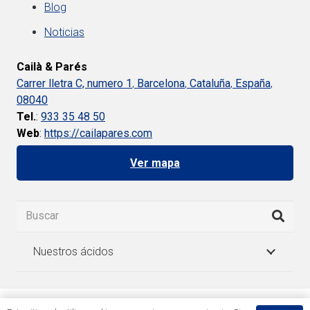
Blog
Noticias
Cailà & Parés
Carrer lletra C, numero 1
,
Barcelona
,
Cataluña
,
España
,
08040
Tel.
:
933 35 48 50
Web
:
https://cailapares.com
Ver mapa
Nuestros ácidos
Español
简体中文
(
Chino simplificado
)
English
(
Inglés
)