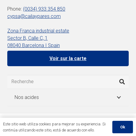
Phone:
(0034) 933 354 850
cypsa@cailaypares.com
Zona Franca industrial estate
Sector B, Calle C, 1
08040 Barcelona I Spain
Voir sur la carte
Nos acides
Français
简体中文
(
Chinois simplifié
)
English
(
Anglais
)
Este sitio web utiliza cookies para mejorar su experiencia. Si
Ok
Español
(
Espagnol
)
continúa utilizando este sitio, está de acuerdo con ello.